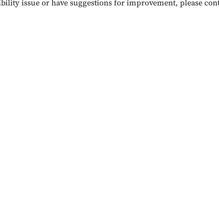
bility issue or have suggestions for improvement, please cont