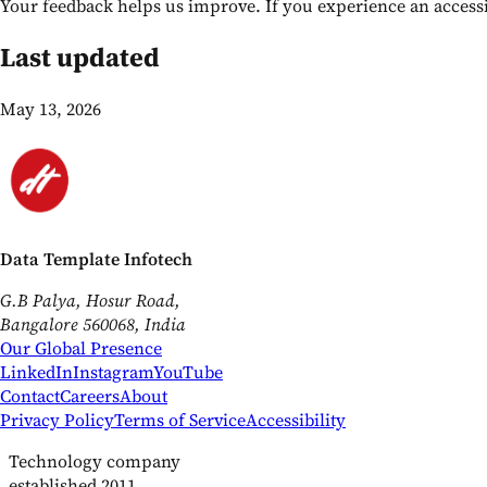
Your feedback helps us improve. If you experience an accessi
Last updated
May 13, 2026
Data Template Infotech
G.B Palya, Hosur Road,
Bangalore 560068, India
Our Global Presence
LinkedIn
Instagram
YouTube
Contact
Careers
About
Privacy Policy
Terms of Service
Accessibility
Technology company
established 2011